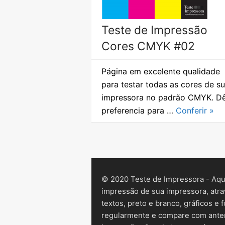
Teste de Impressão
Cores CMYK #02
Página em excelente qualidade
para testar todas as cores de s
impressora no padrão CMYK. D
preferencia para …
Conferir »
© 2020 Teste de Impressora - Aqui
impressão de sua impressora, atra
textos, preto e branco, gráficos e f
regularmente e compare com anter