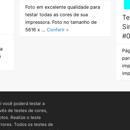
Foto em excelente qualidade para
testar todas as cores de sua
Te
impressora. Foto no tamanho de
Si
5616 x …
Conferir »
#0
ua
Pág
ê
par
imp
imp
 você poderá testar a
vés de testes de cores,
otos. Realize o teste
iores. Todos os testes de