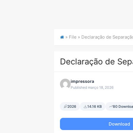
» File »
Declaração de Separaç
Declaração de Se
impressora
Published março 18, 2026
2026
14.16 KB
80 Downlo
Download