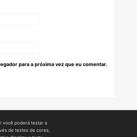
egador para a próxima vez que eu comentar.
 você poderá testar a
vés de testes de cores,