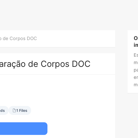
O
ão de Corpos DOC
i
E
paração de Corpos DOC
m
p
e
m
ads
1 Files