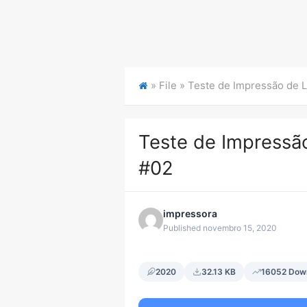
» File »
Teste de Impressão de 
Teste de Impressã
#02
impressora
Published novembro 15, 2020
2020
32.13 KB
16052 Dow