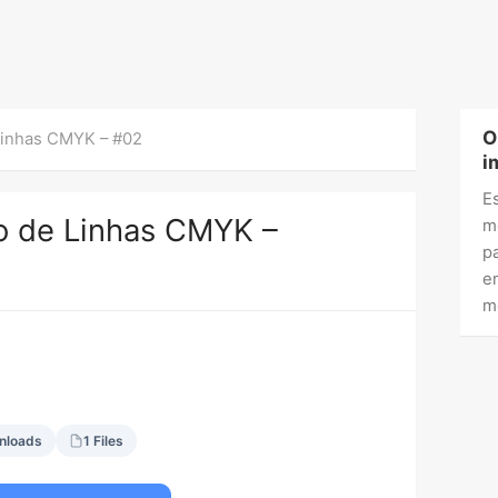
O
Linhas CMYK – #02
i
E
o de Linhas CMYK –
m
p
e
m
nloads
1 Files